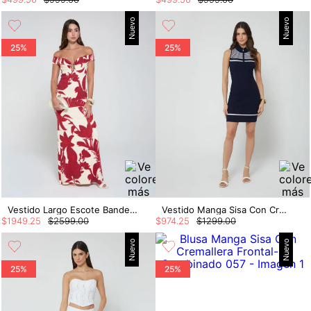
Nuevo
Nuevo
25%
25%
Vestido Largo Escote Bandeja Con Insumo
Vestido Manga Sisa Con Cremallera
$
1949
.
25
$
2599
.
00
$
974
.
25
$
1299
.
00
Nuevo
Nuevo
25%
25%