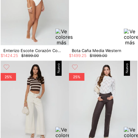
Enterizo Escote Corazón Con Insumo
Bota Caña Media Western
$
1424
.
25
$
1899
.
00
$
1499
.
25
$
1999
.
00
Nuevo
Nuevo
25%
25%