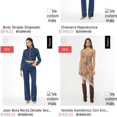
Body Straple Drapeado
Chamarra Napoleonica
$
974
.
25
$
1299
.
00
$
1949
.
25
$
2599
.
00
Nuevo
Nuevo
25%
25%
Jean Bota Recta Detalle Sesgo En Botas
Vestido Asimétrico Con Encaje
$
1499
.
25
$
1999
.
00
$
1424
.
25
$
1899
.
00