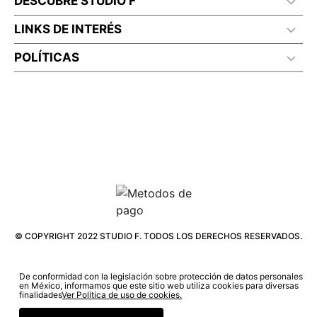
DESCUBRE STUDIO F
LINKS DE INTERÉS
POLÍTICAS
© COPYRIGHT 2022 STUDIO F. TODOS LOS DERECHOS RESERVADOS.
De conformidad con la legislación sobre protección de datos personales
en México, informamos que este sitio web utiliza cookies para diversas
finalidades
Ver Política de uso de cookies.