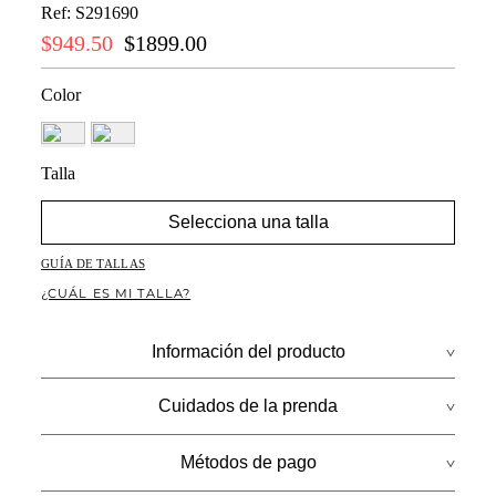
Ref
:
S291690
$
949
.
50
$
1899
.
00
Color
Talla
Selecciona una talla
GUÍA DE TALLAS
¿CUÁL ES MI TALLA?
Información del producto
Composición: Gaban En Suede 100.00% Poliéster/Polyester
Cuidados de la prenda
Lo Que No Puede Faltar Durante La Temporada De Frío Es Un Buen
Lavado profesional en seco los tonos oscuros sueltan color con la
Gabán Largo A La Rodilla, Ya Que Te Aporta Comodidad Y
Métodos de pago
fricción
Elegancia. No Dudes Más Y Atrévete A Lucir Una De Estas Prendas.
Mostrar más