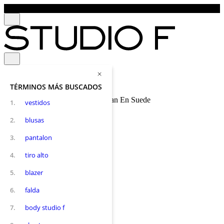
TÉRMINOS MÁS BUSCADOS
Gaban En Suede
Mujer
Gabanes
A la Rodilla
1
.
vestidos
2
.
blusas
3
.
pantalon
4
.
tiro alto
5
.
blazer
6
.
falda
7
.
body studio f