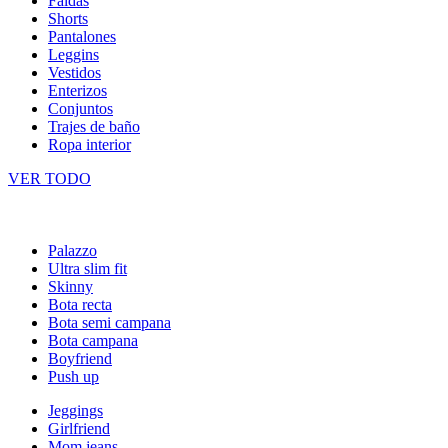
Faldas
Shorts
Pantalones
Leggins
Vestidos
Enterizos
Conjuntos
Trajes de baño
Ropa interior
VER TODO
Palazzo
Ultra slim fit
Skinny
Bota recta
Bota semi campana
Bota campana
Boyfriend
Push up
Jeggings
Girlfriend
Mom jeans