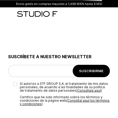
Envío gratis en compras mayores a 1,499 MXN hasta 6 MSI
SUSCRÍBETE A NUESTRO NEWSLETTER
SUSCRIBIRME
Sí autorizo a STF GROUP S.A. el tratamiento de mis datos
personales, de acuerdo a las finalidades de su política
de tratamiento de datos personales‎
(Consúltala aquí)
Certifico que he sido informado sobre los términos y
condiciones de la página web‎
(Consúltal aquí los términos
y condiciones)