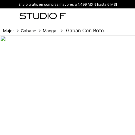
Envío gratis en compras mayores a 1,499 MXN hasta 6 MSI
TÉRMINOS MÁS BUSCADOS
1
.
vestidos
2
.
blusas
Gaban Con Botones
Mujer
Gabanes
Manga 3/4
3
.
pantalon
4
.
tiro alto
5
.
blazer
6
.
falda
7
.
body studio f
8
.
short
9
.
botas
10
.
blusa