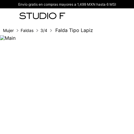
Envío gratis en compras mayores a 1,499 MXN hasta 6 MSI
TÉRMINOS MÁS BUSCADOS
1
.
vestidos
2
.
blusas
Falda Tipo Lapiz
Mujer
Faldas
3/4
3
.
pantalon
4
.
tiro alto
5
.
blazer
6
.
falda
7
.
body studio f
8
.
short
9
.
botas
10
.
blusa