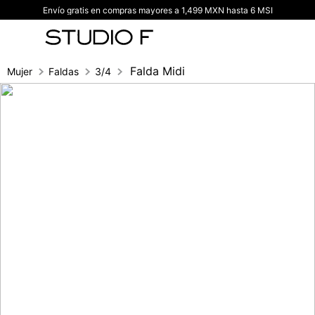
Envío gratis en compras mayores a 1,499 MXN hasta 6 MSI
TÉRMINOS MÁS BUSCADOS
1
.
vestidos
2
.
blusas
Falda Midi
Mujer
Faldas
3/4
3
.
pantalon
4
.
tiro alto
5
.
blazer
6
.
falda
7
.
body studio f
8
.
short
9
.
blusa
10
.
botas