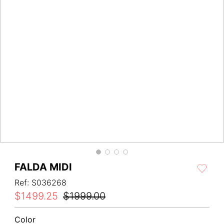
FALDA MIDI
Ref
:
S036268
$
1499
.
25
$
1999
.
00
Color