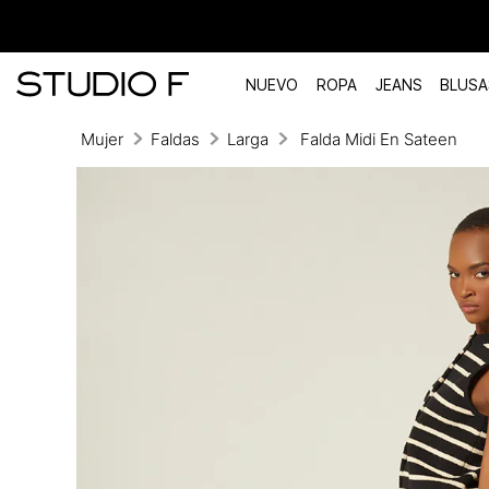
NUEVO
ROPA
JEANS
BLUSA
Mujer
Faldas
Larga
Falda Midi En Sateen
TÉRMINOS MÁS BUSCADOS
1
.
vestidos
2
.
blusas
3
.
pantalon
4
.
tiro alto
5
.
blazer
6
.
falda
7
.
body studio f
8
.
short