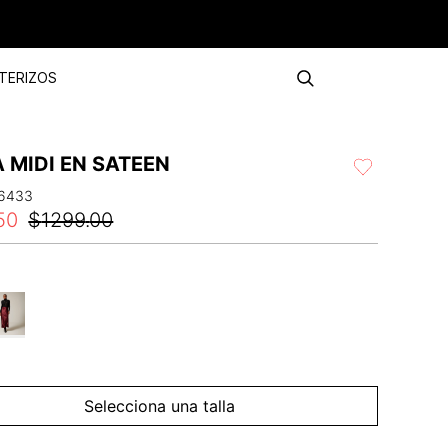
TERIZOS
 MIDI EN SATEEN
6433
50
$
1299
.
00
Selecciona una talla