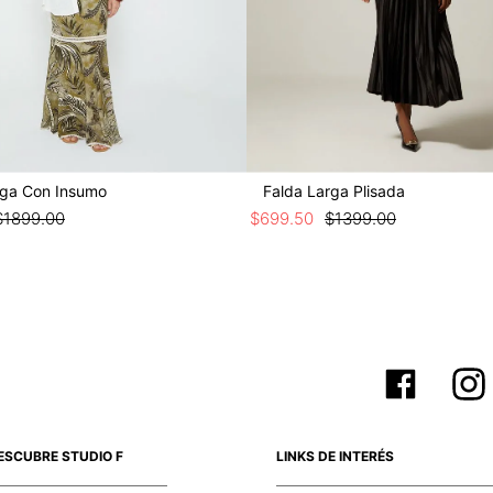
rga Con Insumo
Falda Larga Plisada
$
1899
.
00
$
699
.
50
$
1399
.
00
ESCUBRE STUDIO F
LINKS DE INTERÉS