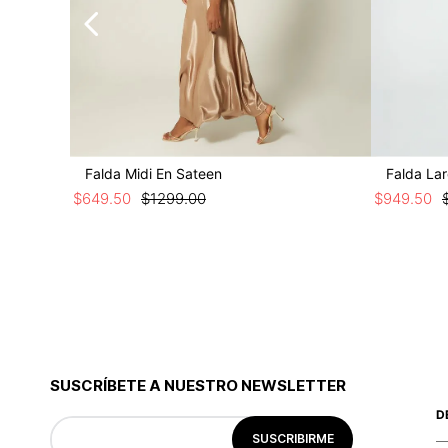
Falda Midi En Sateen
Falda La
$
649
.
50
$
1299
.
00
$
949
.
50
SUSCRÍBETE A NUESTRO NEWSLETTER
D
SUSCRIBIRME