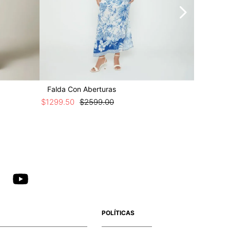
Falda Con Aberturas
Falda L
$
1299
.
50
$
2599
.
00
$
949
.
50
POLÍTICAS