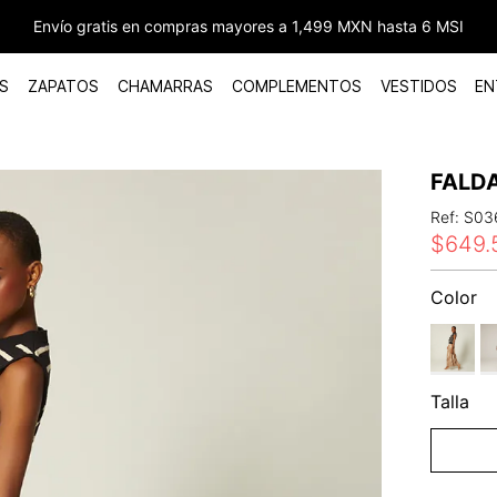
Envío gratis en compras mayores a 1,499 MXN hasta 6 MSI
S
ZAPATOS
CHAMARRAS
COMPLEMENTOS
VESTIDOS
EN
FALDA
Ref
:
S03
$
649
.
Color
Talla