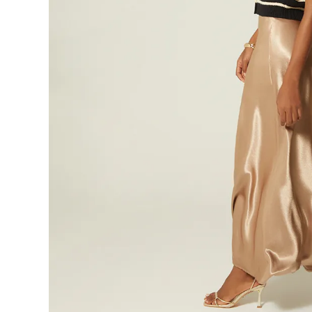
9
.
blusa
10
.
botas