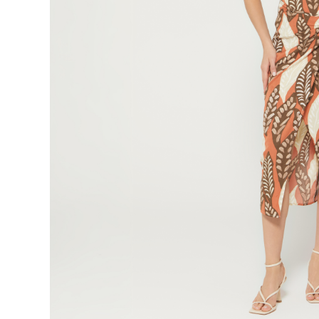
9
.
botas
10
.
blusa