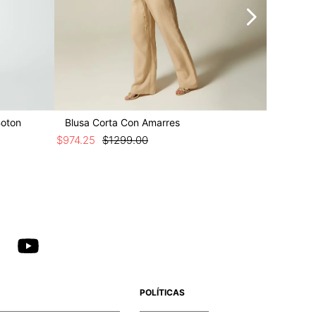
Boton
Blusa Corta Con Amarres
Jean Wi
$
974
.
25
$
1299
.
00
$
1049
.
25
POLÍTICAS