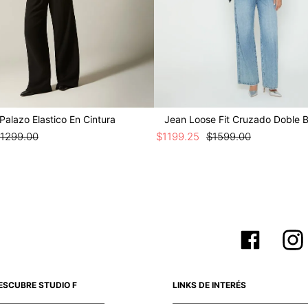
Palazo Elastico En Cintura
Jean Loose Fit Cruzado Doble 
1299
.
00
$
1199
.
25
$
1599
.
00
ESCUBRE STUDIO F
LINKS DE INTERÉS