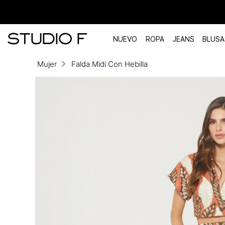
NUEVO
ROPA
JEANS
BLUSA
Mujer
Falda Midi Con Hebilla
TÉRMINOS MÁS BUSCADOS
1
.
vestidos
2
.
blusas
3
.
pantalon
4
.
tiro alto
5
.
blazer
6
.
falda
7
.
body studio f
8
.
short