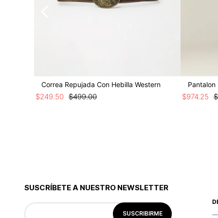
Correa Repujada Con Hebilla Western
Pantalon 
$
249
.
50
$
499
.
00
$
974
.
25
$
SUSCRÍBETE A NUESTRO NEWSLETTER
D
SUSCRIBIRME