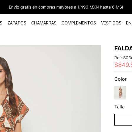
Envío gratis en compras mayores a 1,499 MXN hasta 6 MSI
S
ZAPATOS
CHAMARRAS
COMPLEMENTOS
VESTIDOS
EN
FALDA
Ref
:
S03
$
849
.
Color
Talla