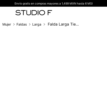
Envío gratis en compras mayores a 1,499 MXN hasta 6 MSI
TÉRMINOS MÁS BUSCADOS
1
.
vestidos
2
.
blusas
Falda Larga Tiempos
Mujer
Faldas
Larga
3
.
pantalon
4
.
tiro alto
5
.
blazer
6
.
falda
7
.
body studio f
8
.
blusa
9
.
short
10
.
botas