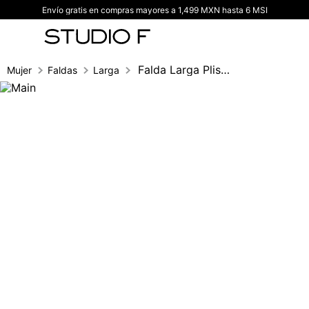
Envío gratis en compras mayores a 1,499 MXN hasta 6 MSI
TÉRMINOS MÁS BUSCADOS
1
.
vestidos
2
.
blusas
Falda Larga Plisada
Mujer
Faldas
Larga
3
.
pantalon
4
.
tiro alto
5
.
blazer
6
.
falda
7
.
body studio f
8
.
blusa
9
.
short
10
.
botas