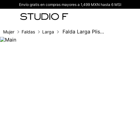
Envío gratis en compras mayores a 1,499 MXN hasta 6 MSI
TÉRMINOS MÁS BUSCADOS
1
.
vestidos
2
.
blusas
Falda Larga Plisada
Mujer
Faldas
Larga
3
.
pantalon
4
.
tiro alto
5
.
blazer
6
.
falda
7
.
body studio f
8
.
blusa
9
.
short
10
.
botas