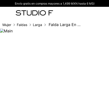
Envío gratis en compras mayores a 1,499 MXN hasta 6 MSI
TÉRMINOS MÁS BUSCADOS
1
.
vestidos
2
.
blusas
Falda Larga En Tiempos
Mujer
Faldas
Larga
3
.
pantalon
4
.
tiro alto
5
.
blazer
6
.
falda
7
.
body studio f
8
.
short
9
.
botas
10
.
blusa