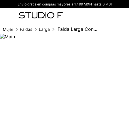
Envío gratis en compras mayores a 1,499 MXN hasta 6 MSI
TÉRMINOS MÁS BUSCADOS
1
.
vestidos
2
.
blusas
Falda Larga Con Insumo
Mujer
Faldas
Larga
3
.
pantalon
4
.
tiro alto
5
.
blazer
6
.
falda
7
.
body studio f
8
.
short
9
.
botas
10
.
blusa