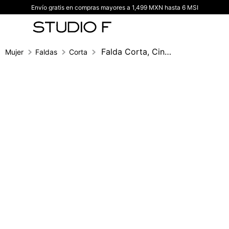
Envío gratis en compras mayores a 1,499 MXN hasta 6 MSI
TÉRMINOS MÁS BUSCADOS
1
.
vestidos
2
.
blusas
Falda Corta, Cintura Media, Cinco Bolsil
Mujer
Faldas
Corta
3
.
pantalon
4
.
tiro alto
5
.
blazer
6
.
falda
7
.
body studio f
8
.
short
9
.
botas
10
.
blusa