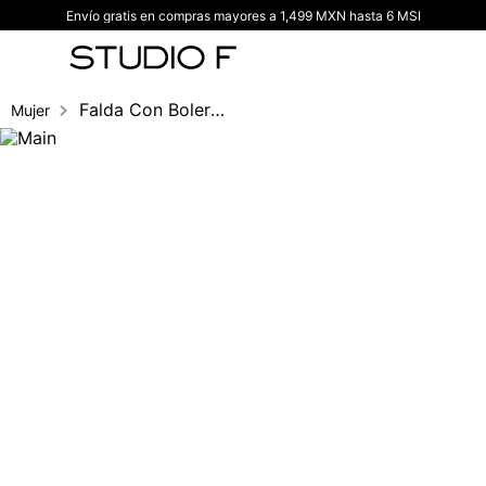
Envío gratis en compras mayores a 1,499 MXN hasta 6 MSI
TÉRMINOS MÁS BUSCADOS
1
.
vestidos
2
.
blusas
Falda Con Bolero Inferior
Mujer
3
.
pantalon
4
.
tiro alto
5
.
blazer
6
.
falda
7
.
body studio f
8
.
short
9
.
botas
10
.
blusa