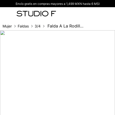
Envío gratis en compras mayores a 1,499 MXN hasta 6 MSI
TÉRMINOS MÁS BUSCADOS
1
.
vestidos
2
.
blusas
Falda A La Rodilla Con Flecos
Mujer
Faldas
3/4
3
.
pantalon
4
.
tiro alto
5
.
blazer
6
.
falda
7
.
body studio f
8
.
short
9
.
botas
10
.
blusa