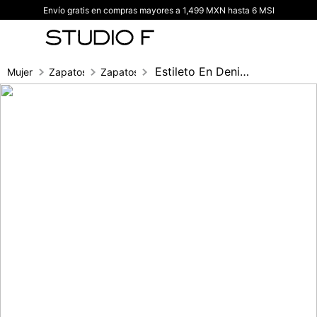
Envío gratis en compras mayores a 1,499 MXN hasta 6 MSI
TÉRMINOS MÁS BUSCADOS
1
.
vestidos
2
.
blusas
Estileto En Denim Con Escarcha
Mujer
Zapatos
Zapatos cerrados
3
.
pantalon
4
.
tiro alto
5
.
blazer
6
.
falda
7
.
body studio f
8
.
blusa
9
.
short
10
.
botas