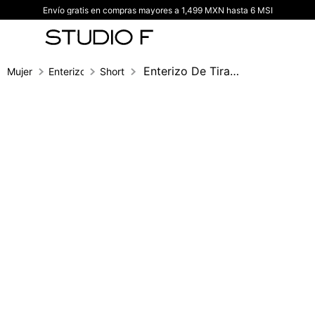
Envío gratis en compras mayores a 1,499 MXN hasta 6 MSI
TÉRMINOS MÁS BUSCADOS
1
.
vestidos
2
.
blusas
Enterizo De Tiras Con Falda Short
Mujer
Enterizos
Short
3
.
pantalon
4
.
tiro alto
5
.
blazer
6
.
falda
7
.
body studio f
8
.
blusa
9
.
short
10
.
botas