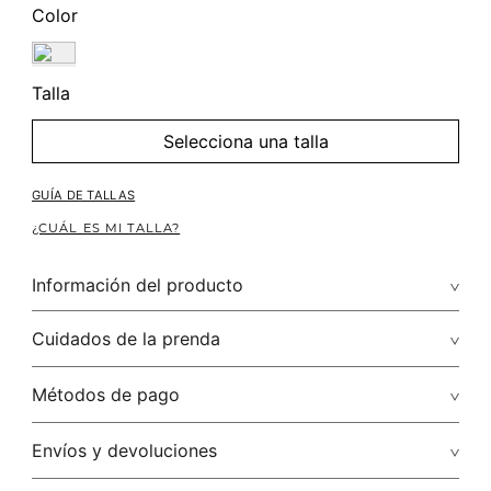
Color
Talla
Selecciona una talla
GUÍA DE TALLAS
¿CUÁL ES MI TALLA?
Información del producto
¿Buscas un look para fiesta? Ármalo con uno de nuestros
Cuidados de la prenda
enterizos short, unos zapatos cerrados y un hermoso bolso
de mano. ¡Listo! No te compliques, es así de fácil.
Lavado profesional en húmedo (w) planchar con vapor
Métodos de pago
puede causar daño irreversible
Tarjetas de crédito: Visa, Discover, Master Card y American
Envíos y devoluciones
No lavar
Express.