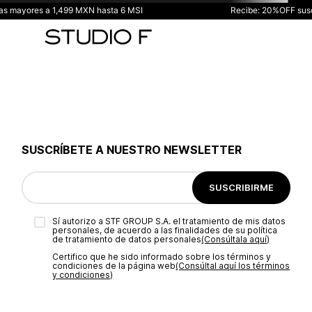
ayores a 1,499 MXN hasta 6 MSI
Recibe: 20%OFF suscribi
TÉRMINOS MÁS BUSCADOS
1
.
vestidos
2
.
blusas
3
.
pantalon
4
.
tiro alto
5
.
blazer
SUSCRÍBETE A NUESTRO NEWSLETTER
6
.
falda
7
.
body studio f
SUSCRIBIRME
8
.
short
Sí autorizo a STF GROUP S.A. el tratamiento de mis datos
9
.
botas
personales, de acuerdo a las finalidades de su política
de tratamiento de datos personales‎
(Consúltala aquí)
10
.
blusa
Certifico que he sido informado sobre los términos y
condiciones de la página web‎
(Consúltal aquí los términos
y condiciones)