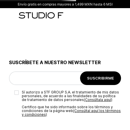
Envío gratis en compras mayores a 1,499 MXN hasta 6 MSI
SUSCRÍBETE A NUESTRO NEWSLETTER
SUSCRIBIRME
Sí autorizo a STF GROUP S.A. el tratamiento de mis datos
personales, de acuerdo a las finalidades de su política
de tratamiento de datos personales‎
(Consúltala aquí)
Certifico que he sido informado sobre los términos y
condiciones de la página web‎
(Consúltal aquí los términos
y condiciones)