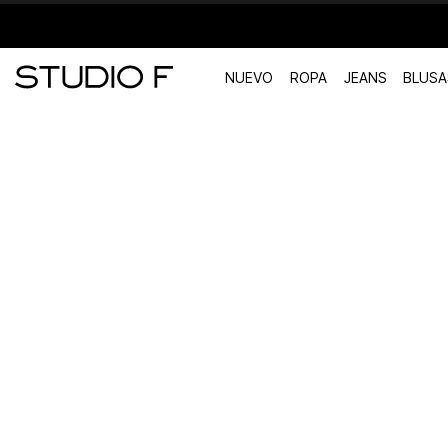
NUEVO
ROPA
JEANS
BLUSA
TÉRMINOS MÁS BUSCADOS
1
.
vestidos
2
.
blusas
3
.
pantalon
4
.
tiro alto
5
.
blazer
6
.
falda
7
.
body studio f
8
.
short