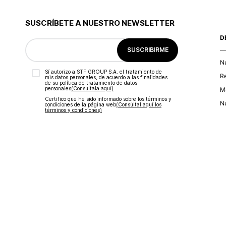
9
.
botas
10
.
blusa
SUSCRÍBETE A NUESTRO NEWSLETTER
D
SUSCRIBIRME
N
Sí autorizo a STF GROUP S.A. el tratamiento de
R
mis datos personales, de acuerdo a las finalidades
de su política de tratamiento de datos
personales‎
(Consúltala aquí)
Ma
Certifico que he sido informado sobre los términos y
Nu
condiciones de la página web‎
(Consúltal aquí los
términos y condiciones)