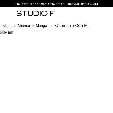
Envío gratis en compras mayores a 1,499 MXN hasta 6 MSI
TÉRMINOS MÁS BUSCADOS
1
.
vestidos
2
.
blusas
Chamarra Con Herraje En El Cuello
Mujer
Chamarras
Manga larga
3
.
pantalon
4
.
tiro alto
5
.
blazer
6
.
falda
7
.
body studio f
8
.
short
9
.
blusa
10
.
botas