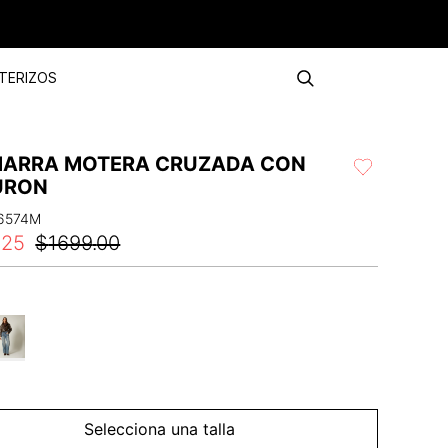
TERIZOS
ARRA MOTERA CRUZADA CON
URON
6574M
.
25
$
1699
.
00
Selecciona una talla