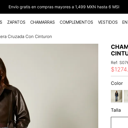
Envío gratis en compras mayores a 1,499 MXN hasta 6 MSI
S
ZAPATOS
CHAMARRAS
COMPLEMENTOS
VESTIDOS
EN
era Cruzada Con Cinturon
CHAM
CINT
Ref
:
S07
$
1274
Color
Talla