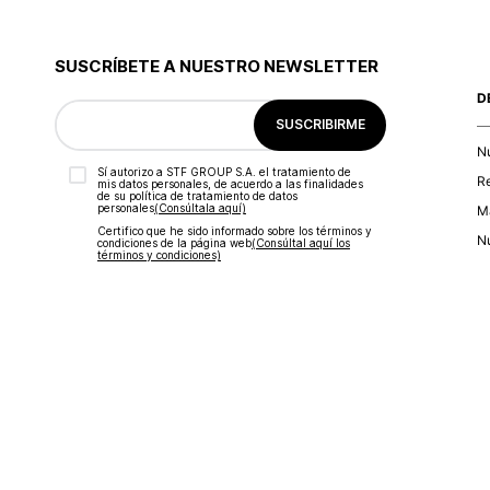
SUSCRÍBETE A NUESTRO NEWSLETTER
D
SUSCRIBIRME
N
Sí autorizo a STF GROUP S.A. el tratamiento de
R
mis datos personales, de acuerdo a las finalidades
de su política de tratamiento de datos
personales‎
(Consúltala aquí)
Ma
Certifico que he sido informado sobre los términos y
Nu
condiciones de la página web‎
(Consúltal aquí los
términos y condiciones)