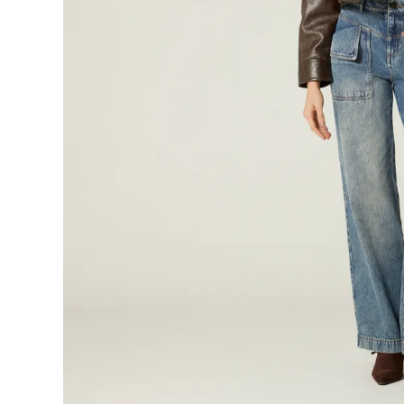
9
.
short
10
.
botas