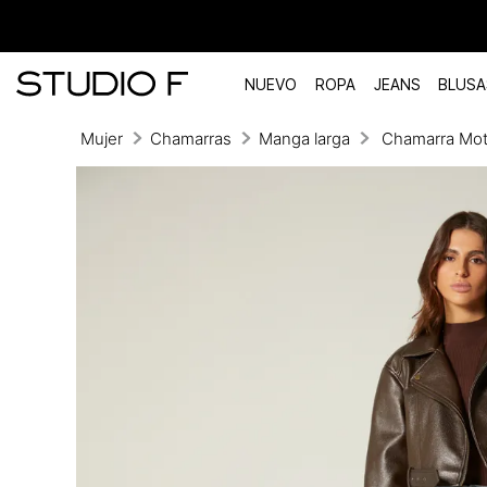
NUEVO
ROPA
JEANS
BLUSA
Mujer
Chamarras
Manga larga
Chamarra Mot
TÉRMINOS MÁS BUSCADOS
1
.
vestidos
2
.
blusas
3
.
pantalon
4
.
tiro alto
5
.
blazer
6
.
falda
7
.
body studio f
8
.
blusa