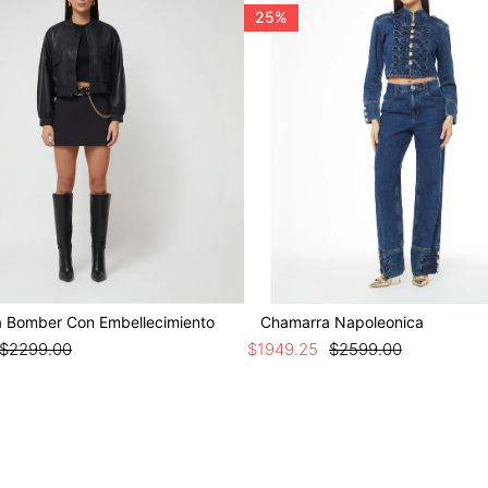
25%
 Bomber Con Embellecimiento
Chamarra Napoleonica
$
2299
.
00
$
1949
.
25
$
2599
.
00