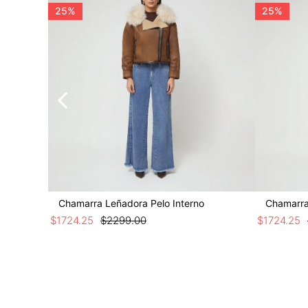
25%
25%
Chamarra Leñadora Pelo Interno
Chamarra
$
1724
.
25
$
2299
.
00
$
1724
.
25