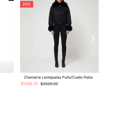
25%
25%
Chamarra Lentejuelas Puño/Cuello Pelos
Chamarr
$
1949
.
25
$
2599
.
00
$
1124
.
25