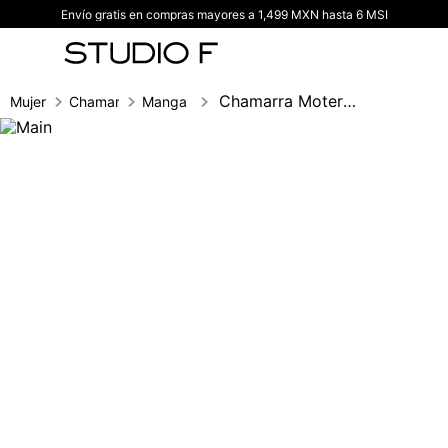
Envío gratis en compras mayores a 1,499 MXN hasta 6 MSI
TÉRMINOS MÁS BUSCADOS
1
.
vestidos
2
.
blusas
Chamarra Motera Cruzada Con Cinturon
Mujer
Chamarras
Manga larga
3
.
pantalon
4
.
tiro alto
5
.
blazer
6
.
falda
7
.
body studio f
8
.
short
9
.
botas
10
.
blusa