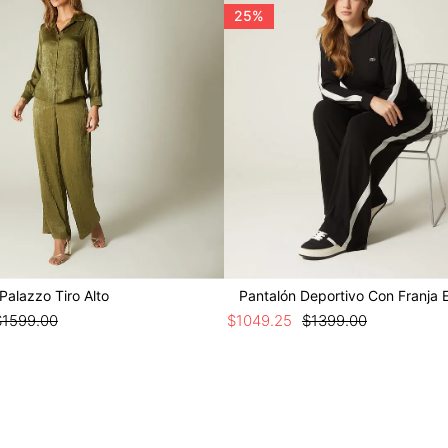
25%
Palazzo Tiro Alto
Pantalón Deportivo Con Franja 
$
1599
.
00
$
1049
.
25
$
1399
.
00