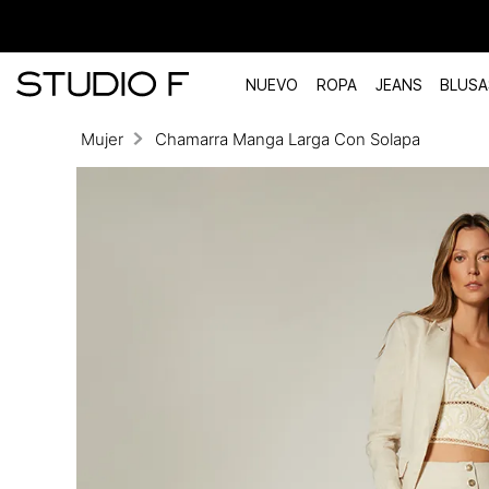
NUEVO
ROPA
JEANS
BLUSA
Mujer
Chamarra Manga Larga Con Solapa
TÉRMINOS MÁS BUSCADOS
1
.
vestidos
2
.
blusas
3
.
pantalon
4
.
tiro alto
5
.
blazer
6
.
falda
7
.
body studio f
8
.
short