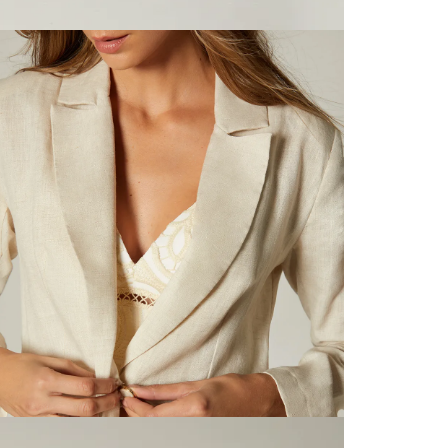
servicio
S
página 
Cliente'...
N
Devoluci
el mismo 
L
empaque 
no se vea
transport