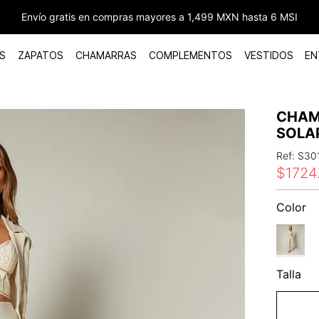
Envío gratis en compras mayores a 1,499 MXN hasta 6 MSI
S
ZAPATOS
CHAMARRAS
COMPLEMENTOS
VESTIDOS
EN
CHAM
SOLA
Ref
:
S30
$
1724
Color
Talla