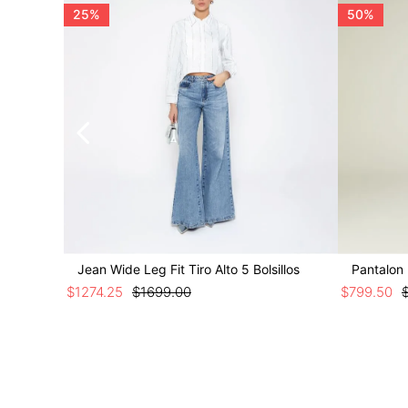
25%
50%
Jean Wide Leg Fit Tiro Alto 5 Bolsillos
Pantalon 
$
1274
.
25
$
1699
.
00
$
799
.
50