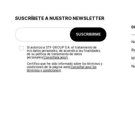
SUSCRÍBETE A NUESTRO NEWSLETTER
D
SUSCRIBIRME
N
Sí autorizo a STF GROUP S.A. el tratamiento de
R
mis datos personales, de acuerdo a las finalidades
de su política de tratamiento de datos
personales‎
(Consúltala aquí)
Ma
Certifico que he sido informado sobre los términos y
Nu
condiciones de la página web‎
(Consúltal aquí los
términos y condiciones)