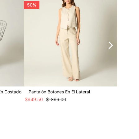
50%
50%
En Costado
Pantalón Botones En El Lateral
Short C
$
949
.
50
$
1899
.
00
$
649
.
50