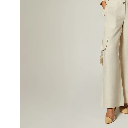
9
.
botas
10
.
blusa