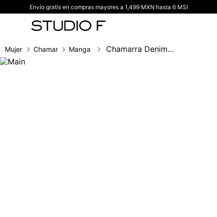
Envío gratis en compras mayores a 1,499 MXN hasta 6 MSI
TÉRMINOS MÁS BUSCADOS
1
.
vestidos
2
.
blusas
Chamarra Denim Corta Lineas En Mangas
Mujer
Chamarras
Manga larga
3
.
pantalon
4
.
tiro alto
5
.
blazer
6
.
falda
7
.
body studio f
8
.
short
9
.
botas
10
.
blusa