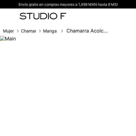
Envío gratis en compras mayores a 1,499 MXN hasta 6 MSI
TÉRMINOS MÁS BUSCADOS
1
.
vestidos
2
.
blusas
Chamarra Acolchada Con Cinturon
Mujer
Chamarras
Manga larga
3
.
pantalon
4
.
tiro alto
5
.
blazer
6
.
falda
7
.
body studio f
8
.
short
9
.
blusa
10
.
botas