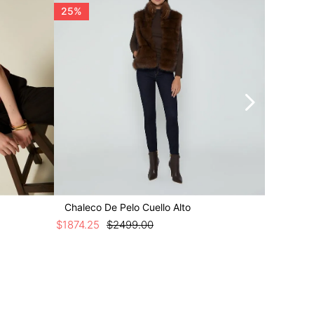
25%
25%
Chaleco De Pelo Cuello Alto
Chaleco 
$
1874
.
25
$
2499
.
00
$
1124
.
25