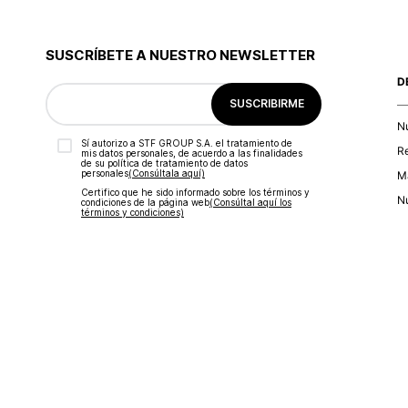
SUSCRÍBETE A NUESTRO NEWSLETTER
D
SUSCRIBIRME
N
Sí autorizo a STF GROUP S.A. el tratamiento de
R
mis datos personales, de acuerdo a las finalidades
de su política de tratamiento de datos
personales‎
(Consúltala aquí)
Ma
Certifico que he sido informado sobre los términos y
Nu
condiciones de la página web‎
(Consúltal aquí los
términos y condiciones)