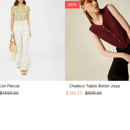
25%
Con Flecos
Chaleco Tejido Botón Joya
$
1599
.
00
$
749
.
25
$
999
.
00