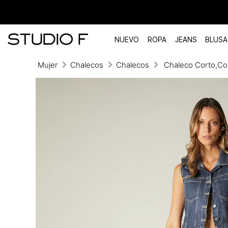
NUEVO
ROPA
JEANS
BLUSA
Mujer
Chalecos
Chalecos
Chaleco Corto,Con
TÉRMINOS MÁS BUSCADOS
1
.
vestidos
2
.
blusas
3
.
pantalon
4
.
tiro alto
5
.
blazer
6
.
falda
7
.
body studio f
8
.
short