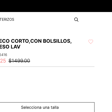
TERIZOS
ECO CORTO,CON BOLSILLOS,
ESO LAV
6416
.
25
$
1499
.
00
Selecciona una talla