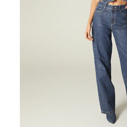
9
.
blusa
10
.
botas