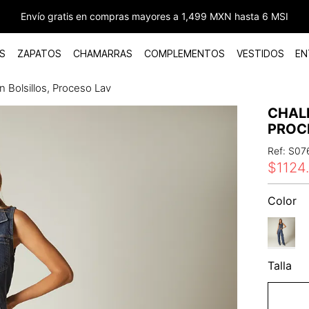
Envío gratis en compras mayores a 1,499 MXN hasta 6 MSI
S
ZAPATOS
CHAMARRAS
COMPLEMENTOS
VESTIDOS
EN
 Bolsillos, Proceso Lav
CHAL
PROC
Ref
:
S07
$
1124
Color
Talla