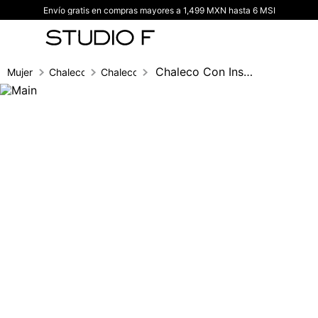
Envío gratis en compras mayores a 1,499 MXN hasta 6 MSI
TÉRMINOS MÁS BUSCADOS
1
.
vestidos
2
.
blusas
Chaleco Con Insumo
Mujer
Chalecos
Chalecos
3
.
pantalon
4
.
tiro alto
5
.
blazer
6
.
falda
7
.
body studio f
8
.
short
9
.
botas
10
.
blusa