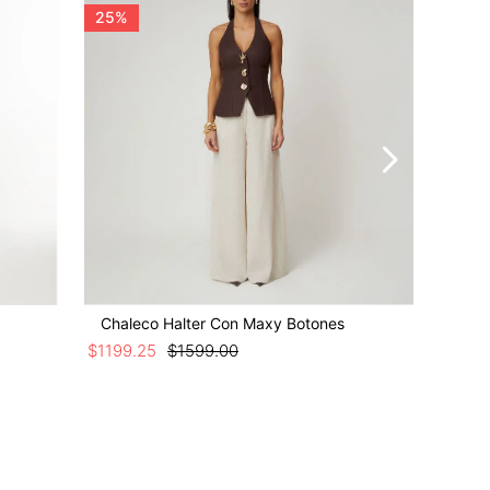
25%
25%
Chaleco Halter Con Maxy Botones
Chaleco
$
1199
.
25
$
1599
.
00
$
1049
.
25