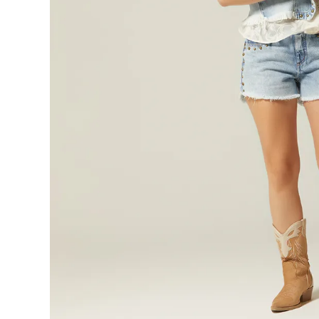
9
.
blusa
10
.
botas