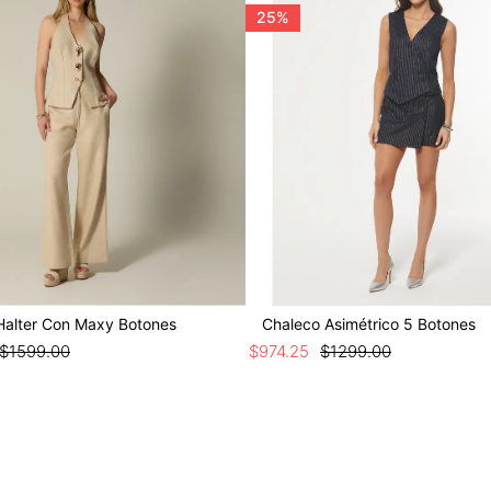
25%
Halter Con Maxy Botones
Chaleco Asimétrico 5 Botones
$
1599
.
00
$
974
.
25
$
1299
.
00