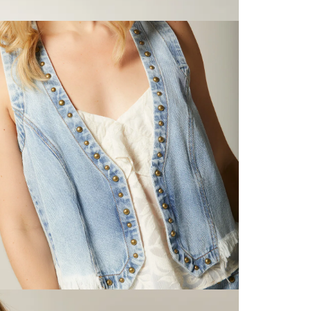
página 
Cliente'...
P
Devoluci
el mismo 
empaque 
no se vea
transport
N