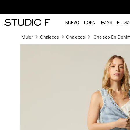
NUEVO
ROPA
JEANS
BLUSA
Mujer
Chalecos
Chalecos
Chaleco En Deni
TÉRMINOS MÁS BUSCADOS
1
.
vestidos
2
.
blusas
3
.
pantalon
4
.
tiro alto
5
.
blazer
6
.
falda
7
.
body studio f
8
.
short