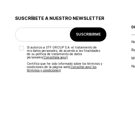
SUSCRÍBETE A NUESTRO NEWSLETTER
D
SUSCRIBIRME
N
Sí autorizo a STF GROUP S.A. el tratamiento de
R
mis datos personales, de acuerdo a las finalidades
de su política de tratamiento de datos
personales‎
(Consúltala aquí)
Ma
Certifico que he sido informado sobre los términos y
Nu
condiciones de la página web‎
(Consúltal aquí los
términos y condiciones)