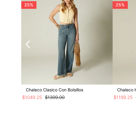
25%
25%
Chaleco Clasico Con Bolsillos
Chaleco 
$
1049
.
25
$
1399
.
00
$
1199
.
25