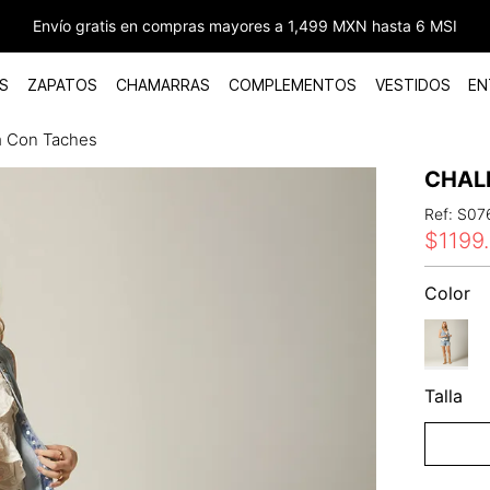
Envío gratis en compras mayores a 1,499 MXN hasta 6 MSI
S
ZAPATOS
CHAMARRAS
COMPLEMENTOS
VESTIDOS
EN
m Con Taches
CHAL
Ref
:
S07
$
1199
.
Color
Talla