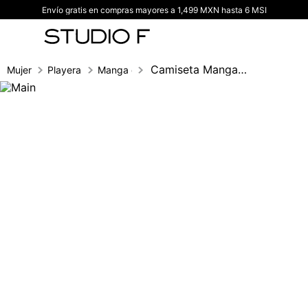
Envío gratis en compras mayores a 1,499 MXN hasta 6 MSI
TÉRMINOS MÁS BUSCADOS
1
.
vestidos
2
.
blusas
Camiseta Manga Corta Basic
Mujer
Playeras
Manga corta
3
.
pantalon
4
.
tiro alto
5
.
blazer
6
.
falda
7
.
body studio f
8
.
short
9
.
botas
10
.
blusa