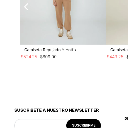
Camiseta Repujado Y Hotfix
Camiseta
$
524
.
25
$
699
.
00
$
449
.
25
SUSCRÍBETE A NUESTRO NEWSLETTER
D
SUSCRIBIRME