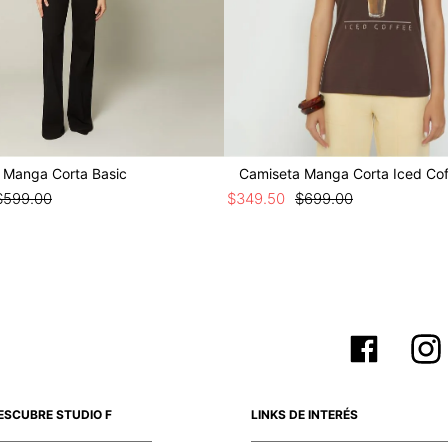
 Manga Corta Basic
Camiseta Manga Corta Iced Co
$
599
.
00
$
349
.
50
$
699
.
00
ESCUBRE STUDIO F
LINKS DE INTERÉS