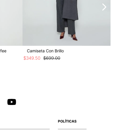
ffee
Camiseta Con Brillo
Camiset
$
349
.
50
$
699
.
00
$
449
.
25
POLÍTICAS