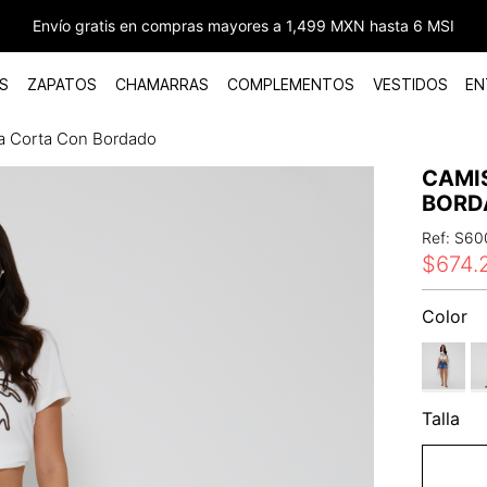
Envío gratis en compras mayores a 1,499 MXN hasta 6 MSI
S
ZAPATOS
CHAMARRAS
COMPLEMENTOS
VESTIDOS
EN
a Corta Con Bordado
CAMI
BORD
Ref
:
S60
$
674
.
Color
Talla