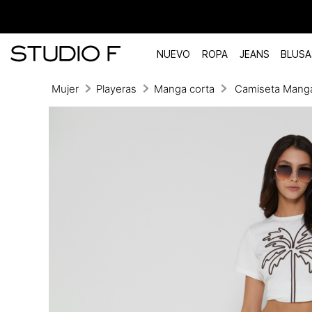
NUEVO
ROPA
JEANS
BLUSA
Mujer
Playeras
Manga corta
Camiseta Mang
TÉRMINOS MÁS BUSCADOS
1
.
vestidos
2
.
blusas
3
.
pantalon
4
.
tiro alto
5
.
blazer
6
.
falda
7
.
body studio f
8
.
short