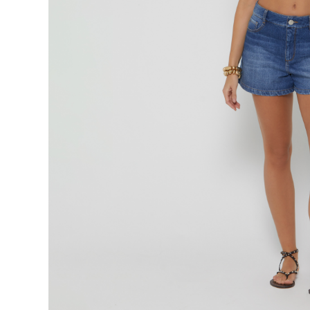
9
.
botas
10
.
blusa