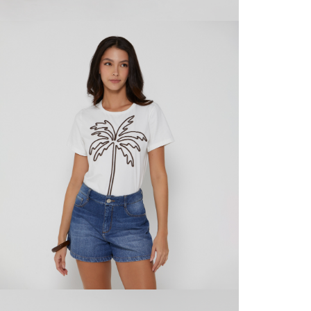
servicio
L
página 
Cliente'...
S
Devoluci
el mismo 
P
empaque 
no se vea
transport