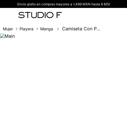
Envío gratis en compras mayores a 1,499 MXN hasta 6 MSI
TÉRMINOS MÁS BUSCADOS
1
.
vestidos
2
.
blusas
Camiseta Con Pedreria En Frente
Mujer
Playeras
Manga corta
3
.
pantalon
4
.
tiro alto
5
.
blazer
6
.
falda
7
.
body studio f
8
.
short
9
.
botas
10
.
blusa