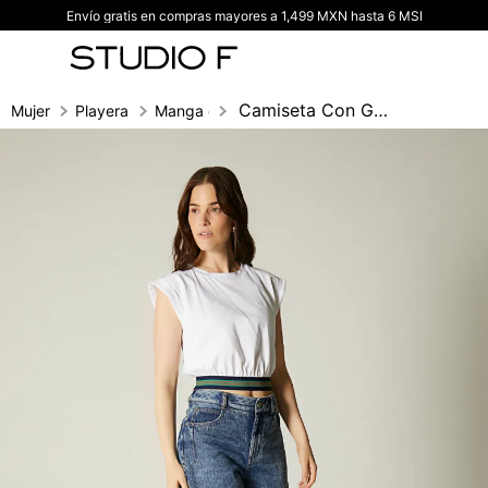
Envío gratis en compras mayores a 1,499 MXN hasta 6 MSI
TÉRMINOS MÁS BUSCADOS
1
.
vestidos
2
.
blusas
Camiseta Con Guardapolvo Y Cintura Tejid
Mujer
Playeras
Manga corta
3
.
pantalon
4
.
tiro alto
5
.
blazer
6
.
falda
7
.
body studio f
8
.
short
9
.
blusa
10
.
botas