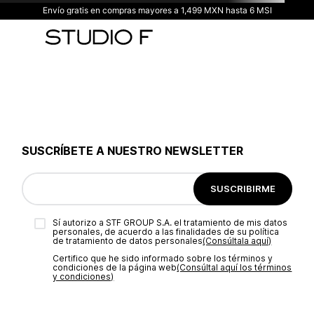
Envío gratis en compras mayores a 1,499 MXN hasta 6 MSI
SUSCRÍBETE A NUESTRO NEWSLETTER
SUSCRIBIRME
Sí autorizo a STF GROUP S.A. el tratamiento de mis datos
personales, de acuerdo a las finalidades de su política
de tratamiento de datos personales‎
(Consúltala aquí)
Certifico que he sido informado sobre los términos y
condiciones de la página web‎
(Consúltal aquí los términos
y condiciones)