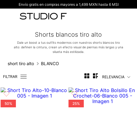
Envío gratis en compras mayores a 1,499 MXN hasta 6 MSI
TÉRMINOS MÁS BUSCADOS
1
.
vestidos
2
.
blusas
Shorts blancos tiro alto
3
.
pantalon
Dale un boost a tus outfits modernos con nuestros shorts blancos tiro
alto: definen la cintura, crean un efecto visual de piernas más largas y una
4
.
tiro alto
silueta más estilizada.
5
.
blazer
short tiro alto
BLANCO
6
.
falda
FILTRAR
RELEVANCIA
7
.
body studio f
8
.
short
9
.
botas
50%
25%
10
.
blusa