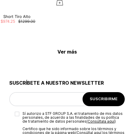
Short Tiro Alto
$
974
.
25
$
1299
.
00
Ver más
SUSCRÍBETE A NUESTRO NEWSLETTER
SUSCRIBIRME
Sí autorizo a STF GROUP S.A. el tratamiento de mis datos
personales, de acuerdo a las finalidades de su política
de tratamiento de datos personales‎
(Consúltala aquí)
Certifico que he sido informado sobre los términos y
condiciones de la página web‎
(Consúltal aquí los términos