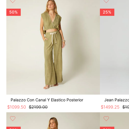
9
.
botas
10
.
blusa
50%
25%
Palazzo Con Canal Y Elastico Posterior
Jean Palazzo
$
1099
.
50
$
2199
.
00
$
1499
.
25
$
1