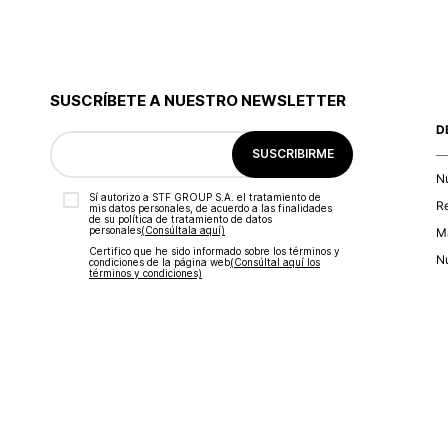
SUSCRÍBETE A NUESTRO NEWSLETTER
D
SUSCRIBIRME
N
Sí autorizo a STF GROUP S.A. el tratamiento de
R
mis datos personales, de acuerdo a las finalidades
de su política de tratamiento de datos
personales‎
(Consúltala aquí)
Ma
Certifico que he sido informado sobre los términos y
Nu
condiciones de la página web‎
(Consúltal aquí los
términos y condiciones)