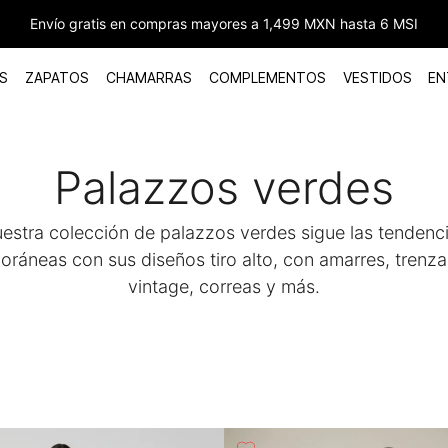
Envío gratis en compras mayores a 1,499 MXN hasta 6 MSI
S
ZAPATOS
CHAMARRAS
COMPLEMENTOS
VESTIDOS
EN
Palazzos verdes
estra colección de palazzos verdes sigue las tendenc
ráneas con sus diseños tiro alto, con amarres, trenza
vintage, correas y más.