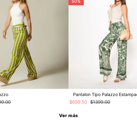
50%
azzo
Pantalon Tipo Palazzo Estamp
99
.
00
$
699
.
50
$
1399
.
00
Ver más