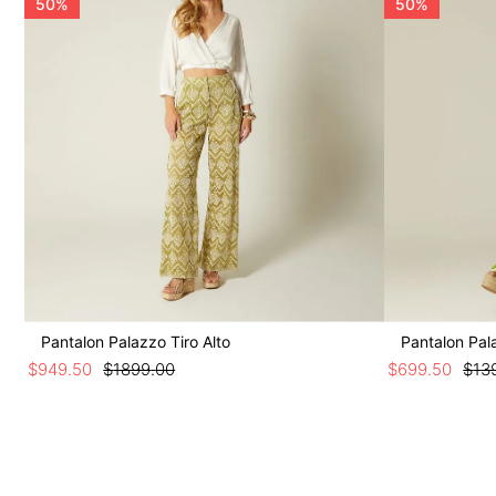
50%
50%
Pantalon Palazzo Tiro Alto
Pantalon Pal
$
949
.
50
$
1899
.
00
$
699
.
50
$
13