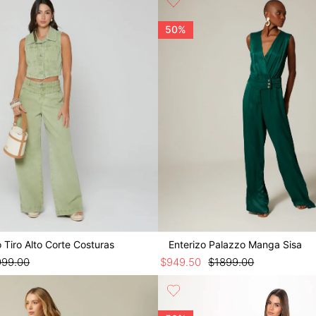
50%
 Tiro Alto Corte Costuras
Enterizo Palazzo Manga Sisa
999
.
00
$
949
.
50
$
1899
.
00