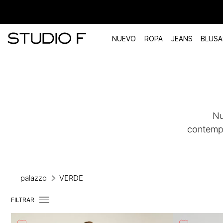
NUEVO
ROPA
JEANS
BLUSA
TÉRMINOS MÁS BUSCADOS
1
.
vestidos
2
.
blusas
Nu
3
.
pantalon
contempo
4
.
tiro alto
5
.
blazer
6
.
falda
palazzo
VERDE
7
.
body studio f
FILTRAR
8
.
short