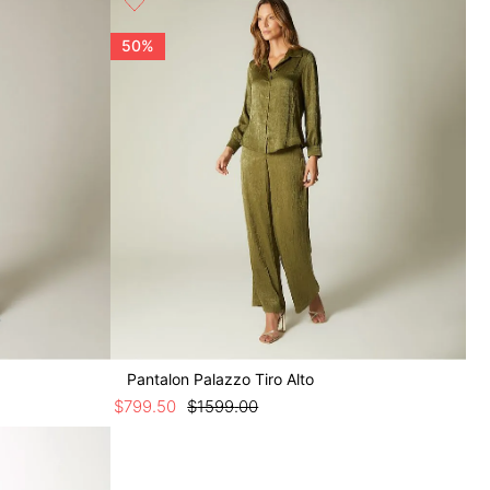
50%
Pantalon Palazzo Tiro Alto
$
799
.
50
$
1599
.
00