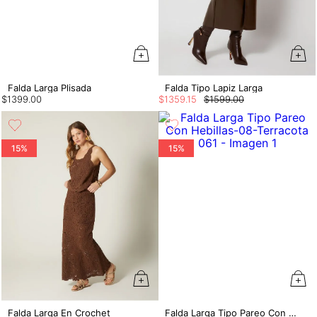
Falda Larga Plisada
Falda Tipo Lapiz Larga
$
1399
.
00
$
1359
.
15
$
1599
.
00
15%
15%
Falda Larga En Crochet
Falda Larga Tipo Pareo Con Hebillas