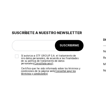
SUSCRÍBETE A NUESTRO NEWSLETTER
D
SUSCRIBIRME
N
Sí autorizo a STF GROUP S.A. el tratamiento de
R
mis datos personales, de acuerdo a las finalidades
de su política de tratamiento de datos
personales‎
(Consúltala aquí)
Ma
Certifico que he sido informado sobre los términos y
Nu
condiciones de la página web‎
(Consúltal aquí los
términos y condiciones)