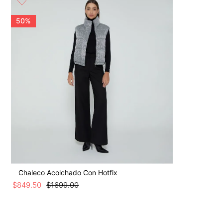
9
.
botas
10
.
blusa
50%
Chaleco Acolchado Con Hotfix
$
849
.
50
$
1699
.
00