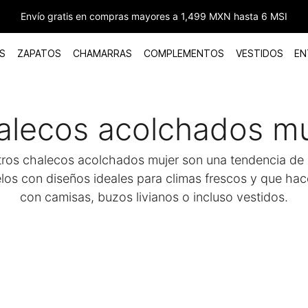
Envío gratis en compras mayores a 1,499 MXN hasta 6 MSI
S
ZAPATOS
CHAMARRAS
COMPLEMENTOS
VESTIDOS
EN
alecos acolchados mu
tros chalecos acolchados mujer son una tendencia de
los con diseños ideales para climas frescos y que ha
con camisas, buzos livianos o incluso vestidos.