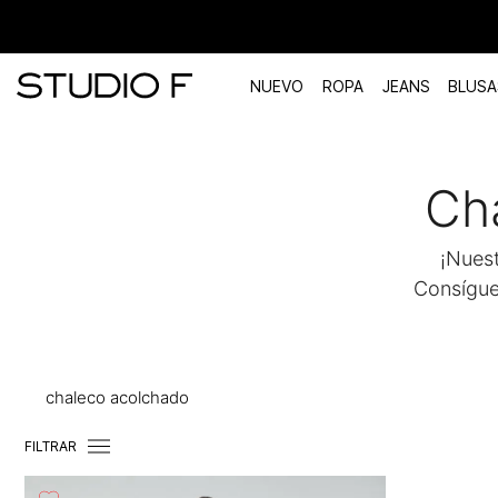
NUEVO
ROPA
JEANS
BLUSA
TÉRMINOS MÁS BUSCADOS
Ch
1
.
vestidos
2
.
blusas
¡Nues
3
.
pantalon
Consígue
4
.
tiro alto
5
.
blazer
6
.
falda
chaleco acolchado
7
.
body studio f
FILTRAR
8
.
short