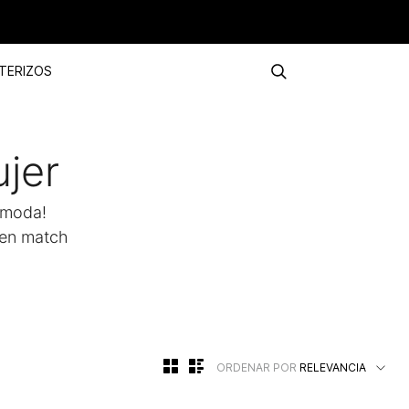
TERIZOS
jer
 moda!
cen match
ORDENAR POR
RELEVANCIA