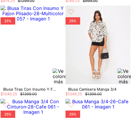
$
974
.
25
$
1299
.
00
$
749
.
25
$
999
.
00
25%
25%
Blusa Tiras Con Insumo Y Fajon Plisado
Blusa Camisera Manga 3/4
$
1049
.
25
$
1399
.
00
$
1049
.
25
$
1399
.
00
25%
25%