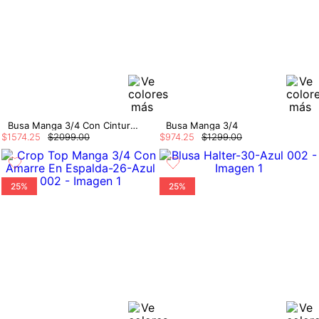
Busa Manga 3/4 Con Cinturon
Busa Manga 3/4
$
1574
.
25
$
2099
.
00
$
974
.
25
$
1299
.
00
25%
25%