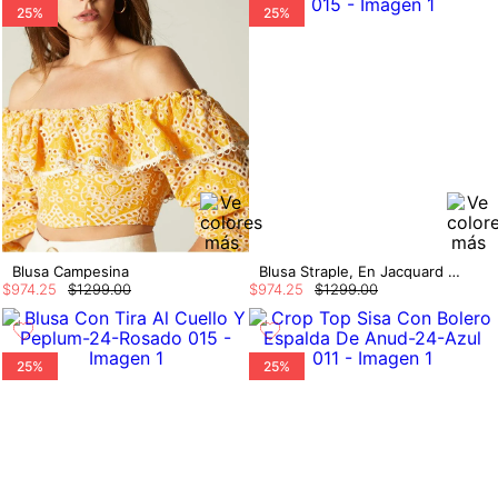
25%
25%
Blusa Campesina
Blusa Straple, En Jacquard Con Insumo En
$
974
.
25
$
1299
.
00
$
974
.
25
$
1299
.
00
25%
25%