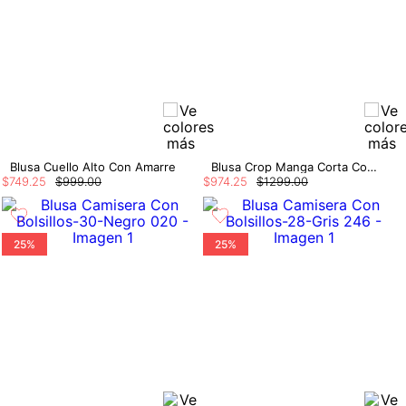
Blusa Cuello Alto Con Amarre
Blusa Crop Manga Corta Con Detalle En Es
$
749
.
25
$
999
.
00
$
974
.
25
$
1299
.
00
25%
25%