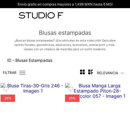
Envío gratis en compras mayores a 1,499 MXN hasta 6 MSI
TÉRMINOS MÁS BUSCADOS
1
.
vestidos
2
.
blusas
Blusas estampadas
3
.
pantalon
¿Buscas blusas estampadas? ¡Encuéntralas en esta colección! Descubre
sprints florales, geométricos, abstractos, ilustrativos, animal print y más.
4
.
tiro alto
Úsalas con un chaleco de mezclilla para un outfit moderno.
5
.
blazer
ID - Blusas Estampadas
6
.
falda
FILTRAR
RELEVANCIA
7
.
body studio f
8
.
blusa
9
.
short
25%
25%
10
.
botas