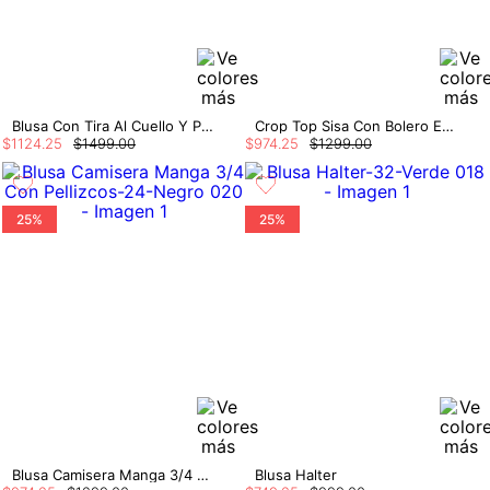
Blusa Con Tira Al Cuello Y Peplum
Crop Top Sisa Con Bolero Espalda De Anud
$
1124
.
25
$
1499
.
00
$
974
.
25
$
1299
.
00
25%
25%
Blusa Camisera Manga 3/4 Con Pellizcos
Blusa Halter