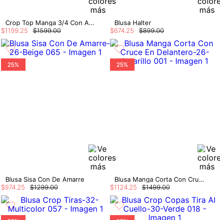
Crop Top Manga 3/4 Con Amarre En Espalda
Blusa Halter
$
1199
.
25
$
1599
.
00
$
674
.
25
$
899
.
00
25%
25%
Blusa Sisa Con De Amarre
Blusa Manga Corta Con Cruce En Delantero
$
974
.
25
$
1299
.
00
$
1124
.
25
$
1499
.
00