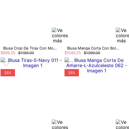
Blusa Crop De Tiras Con Moño En Delanter
Blusa Manga Corta Con Boleros Y Cruce En
$
899
.
25
$
1199
.
00
$
1049
.
25
$
1399
.
00
25%
25%