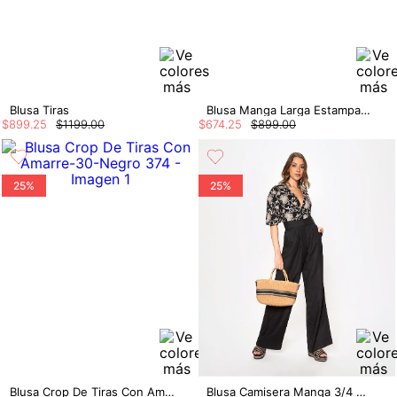
Blusa Tiras
Blusa Manga Larga Estampado Piton
$
899
.
25
$
1199
.
00
$
674
.
25
$
899
.
00
25%
25%
Blusa Crop De Tiras Con Amarre
Blusa Camisera Manga 3/4 Con Insumo En P