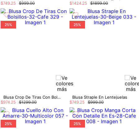
$
749
.
25
$
999
.
00
$
1424
.
25
$
1899
.
00
25%
25%
Blusa Crop De Tiras Con Bolsillos
Blusa Straple En Lentejuelas
$
974
.
25
$
1299
.
00
$
749
.
25
$
999
.
00
25%
25%