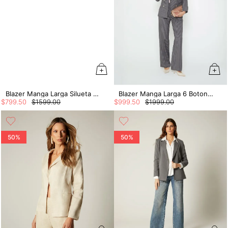
Blazer Manga Larga Silueta Over Size
Blazer Manga Larga 6 Botones Frontales
$
799
.
50
$
1599
.
00
$
999
.
50
$
1999
.
00
50%
50%