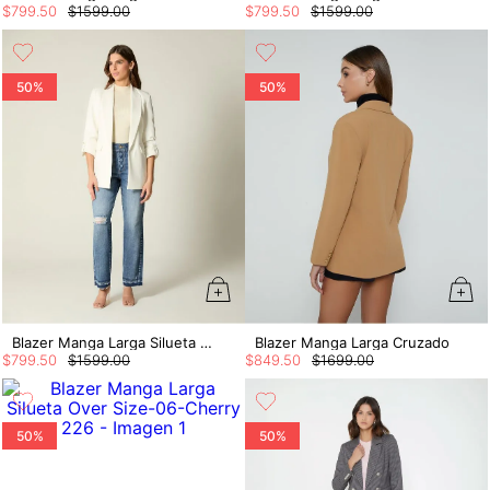
$
799
.
50
$
1599
.
00
$
799
.
50
$
1599
.
00
50%
50%
Blazer Manga Larga Silueta Over Size
Blazer Manga Larga Cruzado
$
799
.
50
$
1599
.
00
$
849
.
50
$
1699
.
00
50%
50%