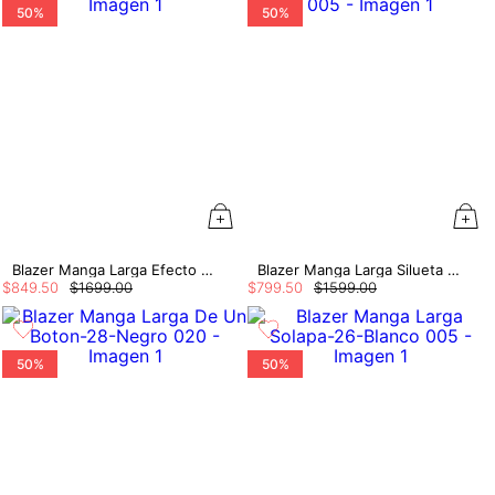
50%
50%
Blazer Manga Larga Efecto Jacquard
Blazer Manga Larga Silueta Over Size
$
849
.
50
$
1699
.
00
$
799
.
50
$
1599
.
00
50%
50%