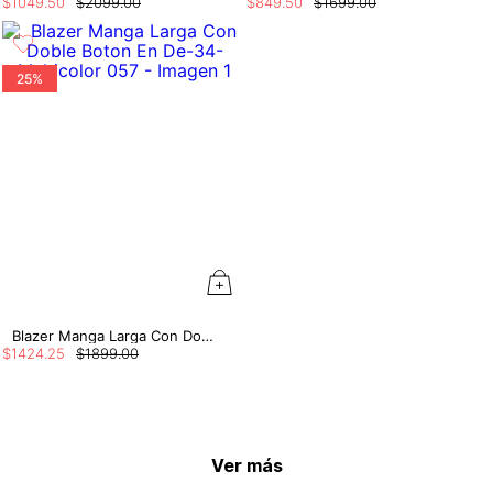
$
1049
.
50
$
2099
.
00
$
849
.
50
$
1699
.
00
25%
Blazer Manga Larga Con Doble Boton En De
$
1424
.
25
$
1899
.
00
Ver más