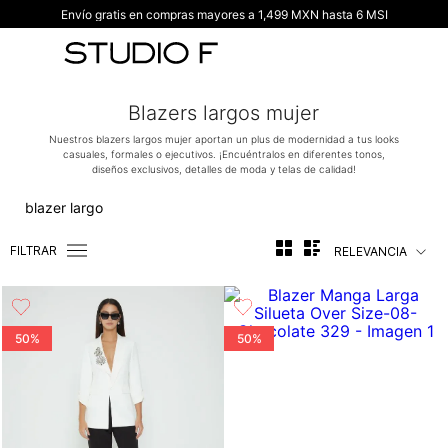
Envío gratis en compras mayores a 1,499 MXN hasta 6 MSI
TÉRMINOS MÁS BUSCADOS
1
.
vestidos
2
.
blusas
Blazers largos mujer
3
.
pantalon
Nuestros blazers largos mujer aportan un plus de modernidad a tus looks
casuales, formales o ejecutivos. ¡Encuéntralos en diferentes tonos,
4
.
tiro alto
diseños exclusivos, detalles de moda y telas de calidad!
5
.
blazer
blazer largo
6
.
falda
FILTRAR
RELEVANCIA
7
.
body studio f
8
.
short
9
.
blusa
50%
50%
10
.
botas