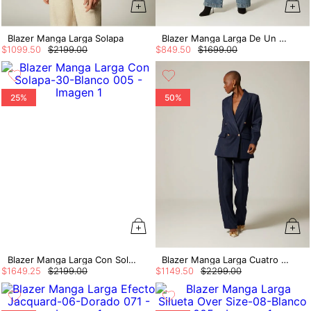
Blazer Manga Larga Solapa
Blazer Manga Larga De Un Boton
$
1099
.
50
$
2199
.
00
$
849
.
50
$
1699
.
00
25%
50%
Blazer Manga Larga Con Solapa
Blazer Manga Larga Cuatro Botones
$
1649
.
25
$
2199
.
00
$
1149
.
50
$
2299
.
00