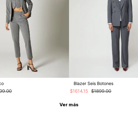
co
Blazer Seis Botones
99
.
00
$
1614
.
15
$
1899
.
00
Ver más