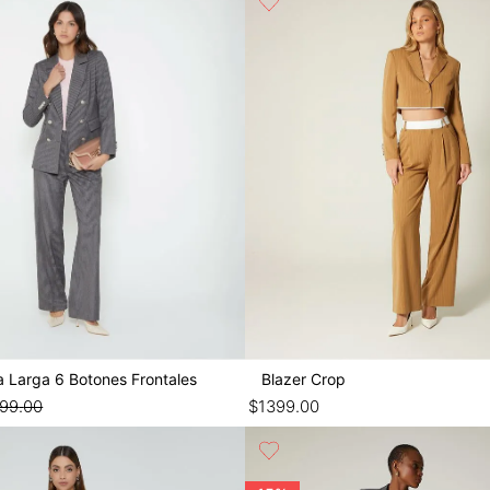
 Larga 6 Botones Frontales
Blazer Crop
999
.
00
$
1399
.
00