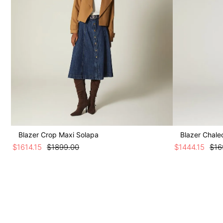
Blazer Crop Maxi Solapa
Blazer Chale
$
1614
.
15
$
1899
.
00
$
1444
.
15
$
16