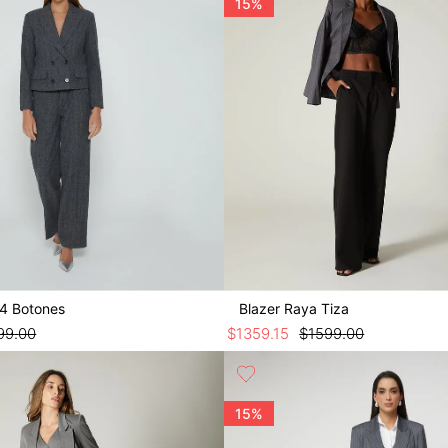
15%
 4 Botones
Blazer Raya Tiza
99
.
00
$
1359
.
15
$
1599
.
00
15%