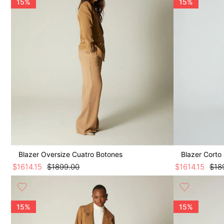
15%
15%
Blazer Oversize Cuatro Botones
Blazer Corto
$
1614
.
15
$
1899
.
00
$
1614
.
15
$
18
15%
15%