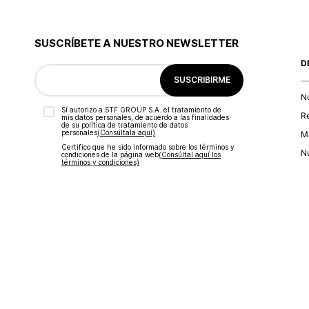
SUSCRÍBETE A NUESTRO NEWSLETTER
D
SUSCRIBIRME
N
Sí autorizo a STF GROUP S.A. el tratamiento de
R
mis datos personales, de acuerdo a las finalidades
de su política de tratamiento de datos
personales‎
(Consúltala aquí)
Ma
Certifico que he sido informado sobre los términos y
Nu
condiciones de la página web‎
(Consúltal aquí los
términos y condiciones)