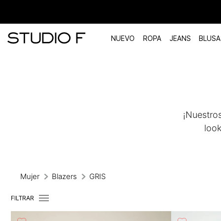
NUEVO
ROPA
JEANS
BLUSA
TÉRMINOS MÁS BUSCADOS
1
.
vestidos
2
.
blusas
¡Nuestros
3
.
pantalon
look
4
.
tiro alto
5
.
blazer
6
.
falda
Mujer
Blazers
GRIS
7
.
body studio f
FILTRAR
8
.
short