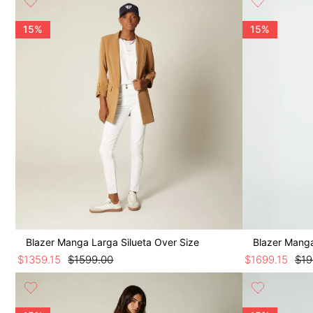
9
.
botas
10
.
blusa
15%
15%
Blazer Manga Larga Silueta Over Size
Blazer Manga
$
1359
.
15
$
1599
.
00
$
1699
.
15
$
1