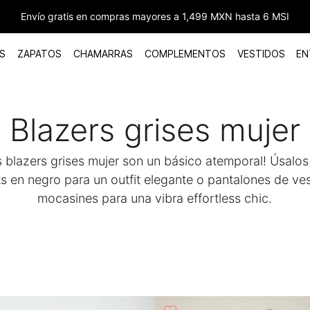
Envío gratis en compras mayores a 1,499 MXN hasta 6 MSI
S
ZAPATOS
CHAMARRAS
COMPLEMENTOS
VESTIDOS
EN
Blazers grises mujer
 blazers grises mujer son un básico atemporal! Úsalos
s en negro para un outfit elegante o pantalones de ves
mocasines para una vibra effortless chic.