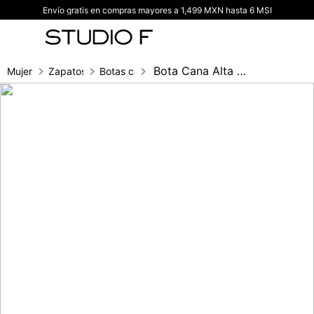
Envío gratis en compras mayores a 1,499 MXN hasta 6 MSI
TÉRMINOS MÁS BUSCADOS
1
.
vestidos
2
.
blusas
Bota Cana Alta Cowboy Metalizada
Mujer
Zapatos
Botas caña alta
3
.
pantalon
4
.
tiro alto
5
.
blazer
6
.
falda
7
.
body studio f
8
.
blusa
9
.
short
10
.
botas