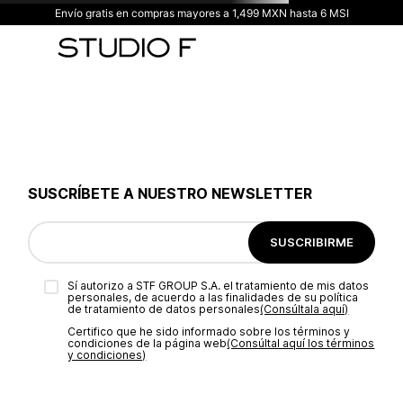
Envío gratis en compras mayores a 1,499 MXN hasta 6 MSI
SUSCRÍBETE A NUESTRO NEWSLETTER
SUSCRIBIRME
Sí autorizo a STF GROUP S.A. el tratamiento de mis datos
personales, de acuerdo a las finalidades de su política
de tratamiento de datos personales‎
(Consúltala aquí)
Certifico que he sido informado sobre los términos y
condiciones de la página web‎
(Consúltal aquí los términos
y condiciones)