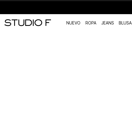
NUEVO
ROPA
JEANS
BLUSA
TÉRMINOS MÁS BUSCADOS
1
.
vestidos
2
.
blusas
3
.
pantalon
4
.
tiro alto
5
.
blazer
6
.
falda
7
.
body studio f
8
.
short