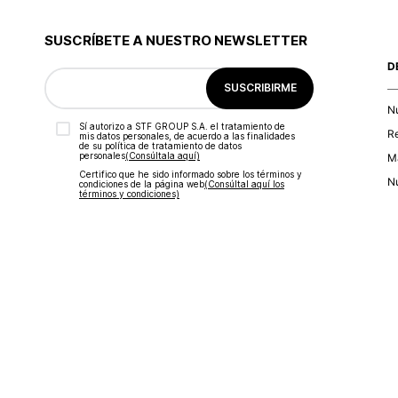
9
.
blusa
10
.
botas
SUSCRÍBETE A NUESTRO NEWSLETTER
D
SUSCRIBIRME
N
Sí autorizo a STF GROUP S.A. el tratamiento de
R
mis datos personales, de acuerdo a las finalidades
de su política de tratamiento de datos
personales‎
(Consúltala aquí)
Ma
Certifico que he sido informado sobre los términos y
Nu
condiciones de la página web‎
(Consúltal aquí los
términos y condiciones)