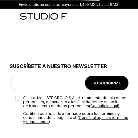
Envío gratis en compras mayores a 1,499 MXN hasta 6 MSI
SUSCRÍBETE A NUESTRO NEWSLETTER
SUSCRIBIRME
Sí autorizo a STF GROUP S.A. el tratamiento de mis datos
personales, de acuerdo a las finalidades de su política
de tratamiento de datos personales‎
(Consúltala aquí)
Certifico que he sido informado sobre los términos y
condiciones de la página web‎
(Consúltal aquí los términos
y condiciones)