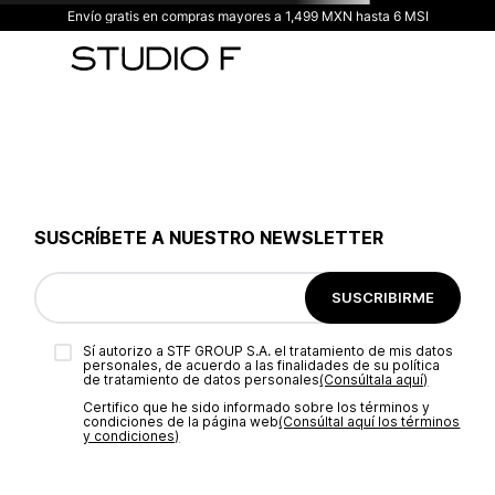
Envío gratis en compras mayores a 1,499 MXN hasta 6 MSI
SUSCRÍBETE A NUESTRO NEWSLETTER
SUSCRIBIRME
Sí autorizo a STF GROUP S.A. el tratamiento de mis datos
personales, de acuerdo a las finalidades de su política
de tratamiento de datos personales‎
(Consúltala aquí)
Certifico que he sido informado sobre los términos y
condiciones de la página web‎
(Consúltal aquí los términos
y condiciones)