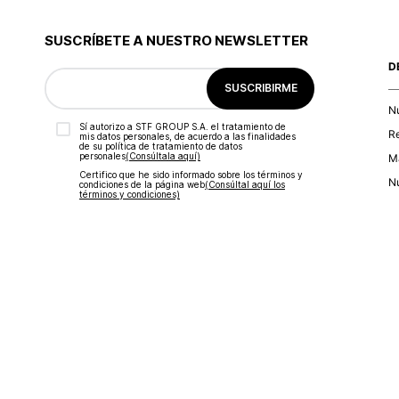
9
.
blusa
10
.
botas
SUSCRÍBETE A NUESTRO NEWSLETTER
D
SUSCRIBIRME
N
Sí autorizo a STF GROUP S.A. el tratamiento de
R
mis datos personales, de acuerdo a las finalidades
de su política de tratamiento de datos
personales‎
(Consúltala aquí)
Ma
Certifico que he sido informado sobre los términos y
Nu
condiciones de la página web‎
(Consúltal aquí los
términos y condiciones)