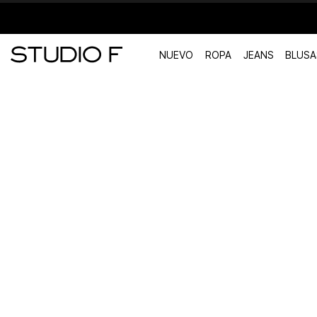
NUEVO
ROPA
JEANS
BLUSA
TÉRMINOS MÁS BUSCADOS
1
.
vestidos
2
.
blusas
3
.
pantalon
4
.
tiro alto
5
.
blazer
6
.
falda
7
.
body studio f
8
.
short