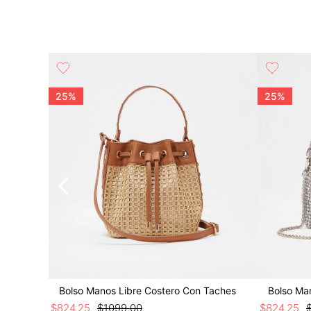
talizado C
25%
25%
Bolso Manos Libre Costero Con Taches
Bolso Ma
$
824
.
25
$
1099
.
00
$
824
.
25