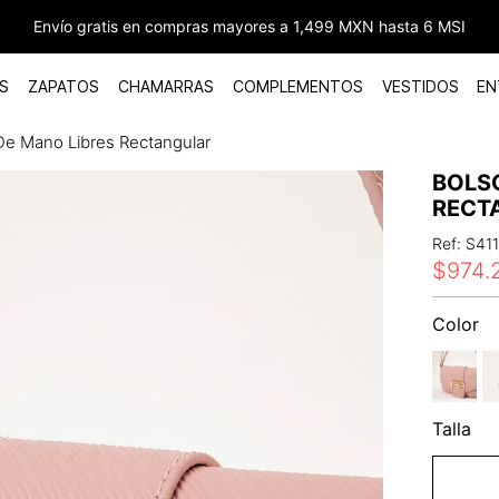
Envío gratis en compras mayores a 1,499 MXN hasta 6 MSI
S
ZAPATOS
CHAMARRAS
COMPLEMENTOS
VESTIDOS
EN
De Mano Libres Rectangular
BOLS
RECT
Ref
:
S41
$
974
.
Color
Talla