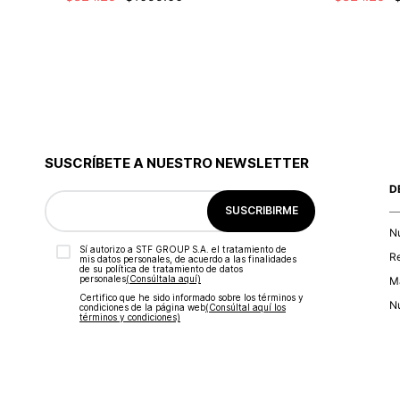
SUSCRÍBETE A NUESTRO NEWSLETTER
D
SUSCRIBIRME
N
Sí autorizo a STF GROUP S.A. el tratamiento de
R
mis datos personales, de acuerdo a las finalidades
de su política de tratamiento de datos
personales‎
(Consúltala aquí)
Ma
Certifico que he sido informado sobre los términos y
Nu
condiciones de la página web‎
(Consúltal aquí los
términos y condiciones)