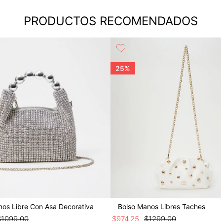
PRODUCTOS RECOMENDADOS
25%
nos Libre Con Asa Decorativa
Bolso Manos Libres Taches
$
1099
.
00
$
974
.
25
$
1299
.
00