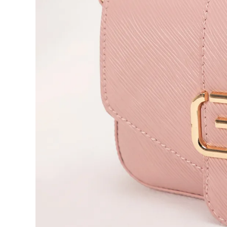
9
.
short
10
.
botas