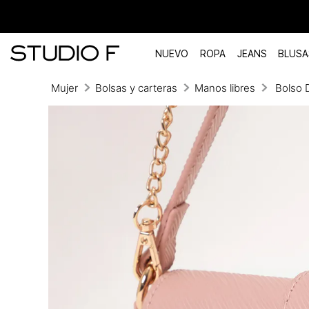
NUEVO
ROPA
JEANS
BLUSA
Mujer
Bolsas y carteras
Manos libres
Bolso 
TÉRMINOS MÁS BUSCADOS
1
.
vestidos
2
.
blusas
3
.
pantalon
4
.
tiro alto
5
.
blazer
6
.
falda
7
.
body studio f
8
.
blusa