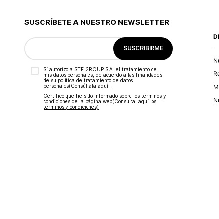
9
.
botas
10
.
blusa
SUSCRÍBETE A NUESTRO NEWSLETTER
D
SUSCRIBIRME
N
Sí autorizo a STF GROUP S.A. el tratamiento de
R
mis datos personales, de acuerdo a las finalidades
de su política de tratamiento de datos
personales‎
(Consúltala aquí)
Ma
Certifico que he sido informado sobre los términos y
Nu
condiciones de la página web‎
(Consúltal aquí los
términos y condiciones)