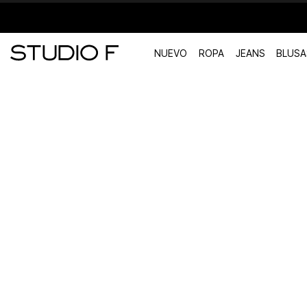
NUEVO
ROPA
JEANS
BLUSA
TÉRMINOS MÁS BUSCADOS
1
.
vestidos
2
.
blusas
3
.
pantalon
4
.
tiro alto
5
.
blazer
6
.
falda
7
.
body studio f
8
.
short